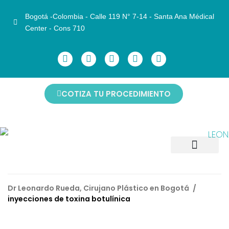
Bogotá -Colombia - Calle 119 N° 7-14 - Santa Ana Médical
Center - Cons 710
COTIZA TU PROCEDIMIENTO
CIRUGÍAS FACIALES
CIRUGÍAS CORPORALES
CIRUGÍAS DE MAMAS
ANTES Y DESPUÉS
NO INVASIVOS
AGENDAR CITA
Dr Leonardo Rueda, Cirujano Plástico en Bogotá
/
inyecciones de toxina botulínica