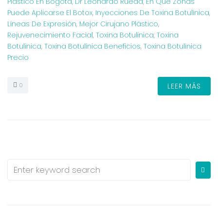
Plástico En Bogotá
,
Dr Leonardo Rueda
,
En Qué Zonas
Puede Aplicarse El Botox
,
Inyecciones De Toxina Botulínica
,
Líneas De Expresión
,
Mejor Cirujano Plástico
,
Rejuvenecimiento Facial
,
Toxina Botulínica
,
Toxina
Botulinica
,
Toxina Botulínica Beneficios
,
Toxina Botulínica
Precio
0
LEER MÁS