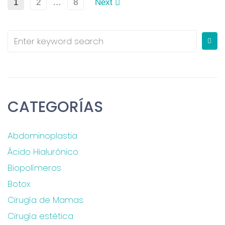
1
2
…
8
Next
CATEGORÍAS
Abdominoplastia
Ácido Hialurónico
Biopolímeros
Botox
Cirugía de Mamas
Cirugía estética