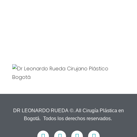
Calle 119 N° 7-14
Edificio Santa Ana Médical Center
Consultorio 710
dr.leonardorueda@gmail.com
EMAIL:
DR LEONARDO RUEDA ©. All Cirugía Plástica en
Bogotá. Todos los derechos reservados.