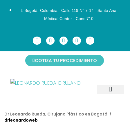
Bogotá -Colombia - Calle 119 N° 7-14 - Santa Ana
Médical Center - Cons 710
COTIZA TU PROCEDIMIENTO
CIRUGÍAS FACIALES
CIRUGÍAS CORPORALES
CIRUGÍAS DE MAMAS
ANTES Y DESPUÉS
NO INVASIVOS
AGENDAR CITA
Dr Leonardo Rueda, Cirujano Plástico en Bogotá
/
drleonardoweb