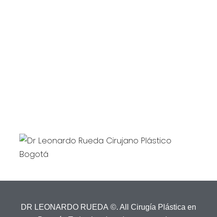
Dirección
Calle 119 N° 7-14
Edificio Santa Ana Médical Center
Consultorio 710
dr.leonardorueda@gmail.com
EMAIL:
DR LEONARDO RUEDA ©. All Cirugía Plástica en