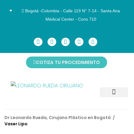
Bogotá -Colombia - Calle 119 N° 7-14 - Santa Ana
Médical Center - Cons 710
COTIZA TU PROCEDIMIENTO
CIRUGÍAS FACIALES
CIRUGÍAS CORPORALES
CIRUGÍAS DE MAMAS
ANTES Y DESPUÉS
NO INVASIVOS
AGENDAR CITA
Dr Leonardo Rueda, Cirujano Plástico en Bogotá
/
Vaser Lipo