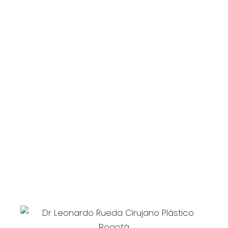
HORARIOS DE ATENCIÓN
Lunes a Viernes: 8:00 am – 6:00 pm
Dirección
Calle 119 N° 7-14
Edificio Santa Ana Médical Center
Consultorio 710
dr.leonardorueda@gmail.com
EMAIL: