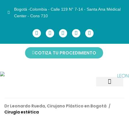
Bogotá -Colombia - Calle 119 N° 7-14 - Santa Ana Médical
Center - Cons 710
COTIZA TU PROCEDIMIENTO
CIRUGÍAS FACIALES
CIRUGÍAS CORPORALES
CIRUGÍAS DE MAMAS
ANTES Y DESPUÉS
NO INVASIVOS
AGENDAR CITA
Dr Leonardo Rueda, Cirujano Plástico en Bogotá
/
Cirugía estética