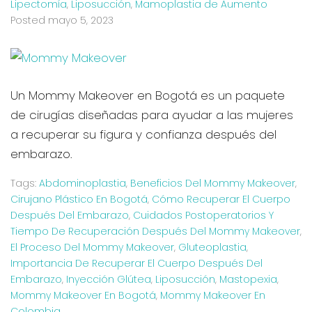
Lipectomía
,
Liposucción
,
Mamoplastia de Aumento
Posted
mayo 5, 2023
Un Mommy Makeover en Bogotá es un paquete
de cirugías diseñadas para ayudar a las mujeres
a recuperar su figura y confianza después del
embarazo.
Tags:
Abdominoplastia
,
Beneficios Del Mommy Makeover
,
Cirujano Plástico En Bogotá
,
Cómo Recuperar El Cuerpo
Después Del Embarazo
,
Cuidados Postoperatorios Y
Tiempo De Recuperación Después Del Mommy Makeover
,
El Proceso Del Mommy Makeover
,
Gluteoplastia
,
Importancia De Recuperar El Cuerpo Después Del
Embarazo
,
Inyección Glútea
,
Liposucción
,
Mastopexia
,
Mommy Makeover En Bogotá
,
Mommy Makeover En
Colombia