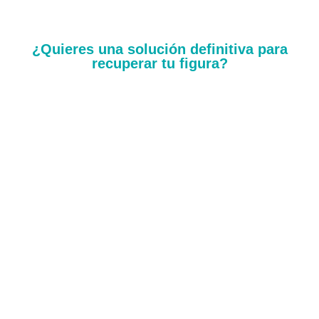
¿Quieres una solución definitiva para
recuperar tu figura?
HORARIOS DE ATENCIÓN
Lunes a Viernes: 8:00 am – 6:00 pm
Dirección
Calle 119 N° 7-14