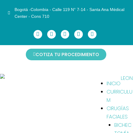
Bogotá -Colombia - Calle 119 N° 7-14 - Santa Ana Médical
Center - Cons 710
COTIZA TU PROCEDIMIENTO
INICIO
CURRICULU
M
CIRUGÍAS
FACIALES
BICHEC