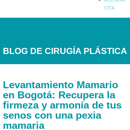
CITA
Dr Leonardo Rueda, Cirujano Plástico en Bogotá
/
Levantamiento Mamario en Bogotá: Recupera la firmeza
BLOG DE CIRUGÍA PLÁSTICA
y armonía de tus senos con una pexia mamaria
Levantamiento Mamario
en Bogotá: Recupera la
firmeza y armonía de tus
senos con una pexia
mamaria