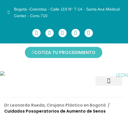
Bogotá -Colombia - Calle 119 N° 7-14 - Santa Ana Médical
Center - Cons 710
COTIZA TU PROCEDIMIENTO
CIRUGÍAS FACIALES
CIRUGÍAS CORPORALES
CIRUGÍAS DE MAMAS
ANTES Y DESPUÉS
NO INVASIVOS
AGENDAR CITA
Dr Leonardo Rueda, Cirujano Plástico en Bogotá
/
Cuidados Posoperatorios de Aumento de Senos