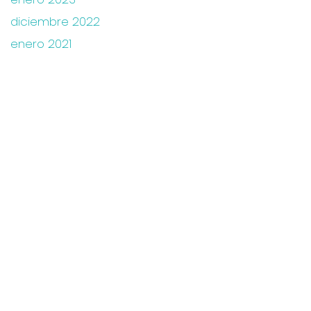
diciembre 2022
enero 2021
HORARIOS DE ATENCIÓN
Lunes a Viernes: 8:00 am – 6:00 pm
Dirección
Calle 119 N° 7-14
Edificio Santa Ana Médical Center