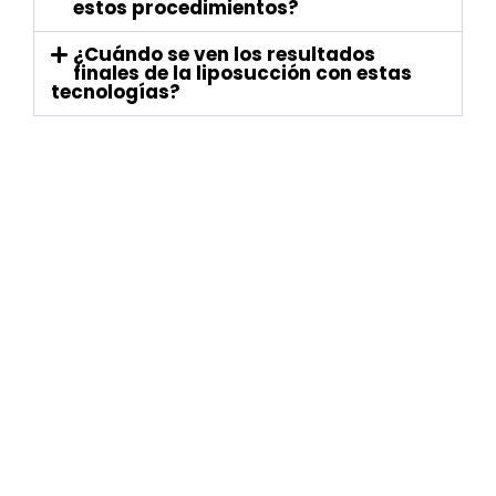
estos procedimientos?
¿Cuándo se ven los resultados
finales de la liposucción con estas
tecnologías?
HORARIOS DE ATENCIÓN
Lunes a Viernes: 8:00 am – 6:00 pm
Dirección