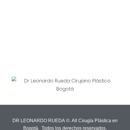
Dirección
Calle 119 N° 7-14
Edificio Santa Ana Médical Center
Consultorio 710
dr.leonardorueda@gmail.com
EMAIL:
DR LEONARDO RUEDA ©. All Cirugía Plástica en
Bogotá. Todos los derechos reservados.