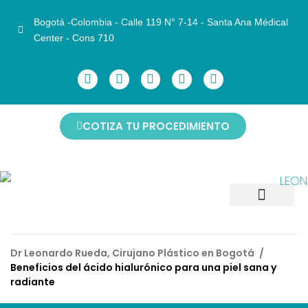
Bogotá -Colombia - Calle 119 N° 7-14 - Santa Ana Médical
Center - Cons 710
COTIZA TU PROCEDIMIENTO
CIRUGÍAS FACIALES
CIRUGÍAS CORPORALES
CIRUGÍAS DE MAMAS
ANTES Y DESPUÉS
NO INVASIVOS
AGENDAR CITA
Dr Leonardo Rueda, Cirujano Plástico en Bogotá
/
Beneficios del ácido hialurónico para una piel sana y
radiante