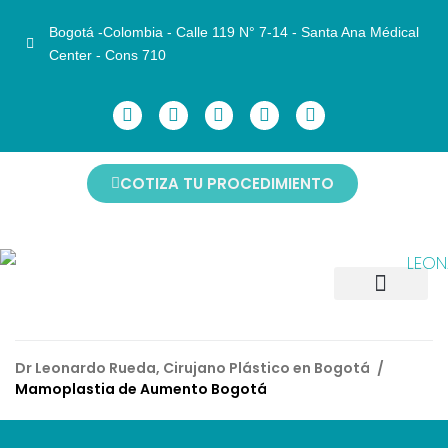
Bogotá -Colombia - Calle 119 N° 7-14 - Santa Ana Médical
Center - Cons 710
COTIZA TU PROCEDIMIENTO
CIRUGÍAS FACIALES
CIRUGÍAS CORPORALES
CIRUGÍAS DE MAMAS
ANTES Y DESPUÉS
NO INVASIVOS
AGENDAR CITA
Dr Leonardo Rueda, Cirujano Plástico en Bogotá
/
Mamoplastia de Aumento Bogotá