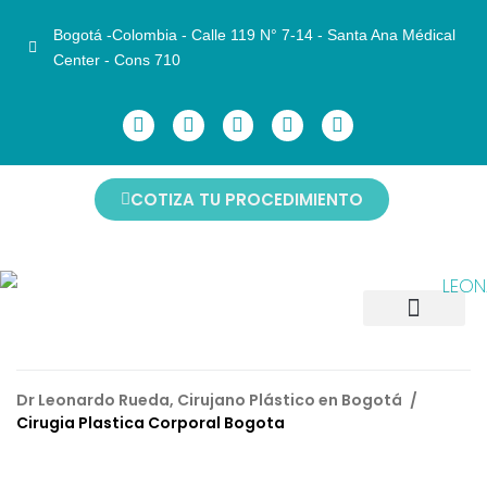
Bogotá -Colombia - Calle 119 N° 7-14 - Santa Ana Médical
Center - Cons 710
COTIZA TU PROCEDIMIENTO
CIRUGÍAS FACIALES
CIRUGÍAS CORPORALES
CIRUGÍAS DE MAMAS
ANTES Y DESPUÉS
NO INVASIVOS
AGENDAR CITA
Dr Leonardo Rueda, Cirujano Plástico en Bogotá
/
Cirugia Plastica Corporal Bogota